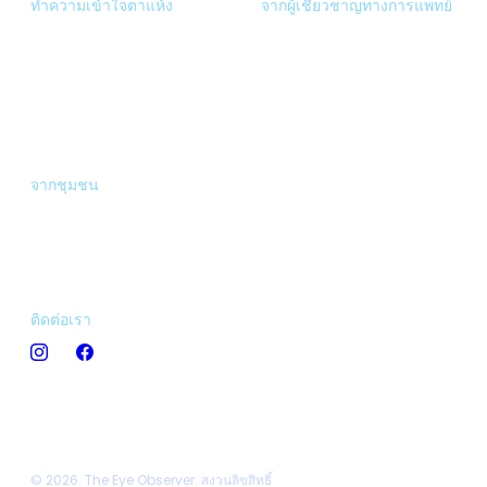
ทำความเข้าใจตาแห้ง
จากผู้เชี่ยวชาญทางการแพทย์
แบบทดสอบดวงตา
ความคิดเห็นของผู้เชี่ยวชาญ
ข้อมูลเชิงลึกเรื่องตาแห้ง
นัดหมาย
คลังวิดีโอ
ถามผู้เชี่ยวชาญ
จากชุมชน
เรื่องราวเกี่ยวกับดวงตา
กระดานสนทนา
ติดต่อเรา
© 2026. The Eye Observer. สงวนลิขสิทธิ์